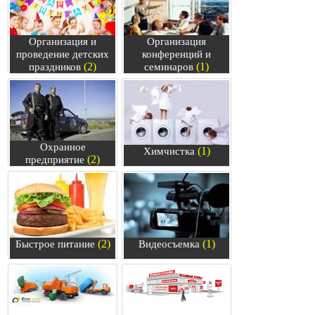
Организация и
Организация
проведение детских
конференций и
(2)
(1)
праздников
семинаров
Охранное
(1)
Химчистка
(2)
предприятие
(2)
(1)
Быстрое питание
Видеосъемка