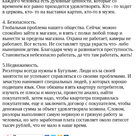
каждого человека есть духовные ценности, которые со
временем все равно приходится удовлетворять. Кто - то ходит
в церковь, кто- то на выставки картин, кто-то в музеи.
4. Безопасность.
Глобальная проблема нашего общества. Сейчас можно
спокойно зайти в магазин, и взять с полки любой товар и
вынести за пределы магазина. Охрана не работает, камеры не
работают. Все встало. Не составляет труда украсть что- либо
нынешним детям. Благодаря чему и развивается преступность.
Становиться небезопасно работать, да что там работать, жить!
5.Недвижимость.
Риэлторы всегда нужны в Бугульме. Люди из-за своей
занятости не успевают справляться со своими проблемами. И
зачастую нанимают специальных людей, у которых хорошо
подвешен язык. Они обязаны взять квартиру потребителя,
изучить ее плюсы и минусы, провести анализ, найти
покупателей, затем надо, чтобы квартитра понравилась
покупателям, еще и заключить договор с покупателем, чтобы
денежная сумма за объект удовлетворяла хозяина. Словом,
риэлоры выполняют самую нервную и грязную работу за
человека, но зато заработная плата составляет около пятисот
тысяч рублей, что не мало в наше время.