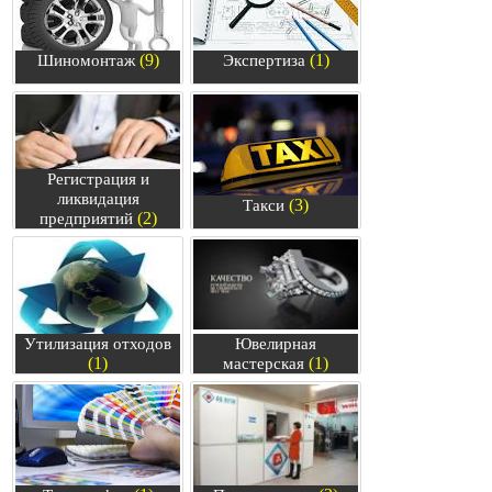
(9)
(1)
Шиномонтаж
Экспертиза
Регистрация и
ликвидация
(3)
Такси
(2)
предприятий
Утилизация отходов
Ювелирная
(1)
(1)
мастерская