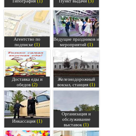
(1)
(3)
Типография
Пункт выдачи
Агентство по
Ведущие праздников и
(1)
(1)
подписке
мероприятий
Доставка еды и
Железнодорожный
(2)
(1)
обедов
вокзал, станция
Организация и
обслуживание
(1)
Инкассация
(1)
выставок