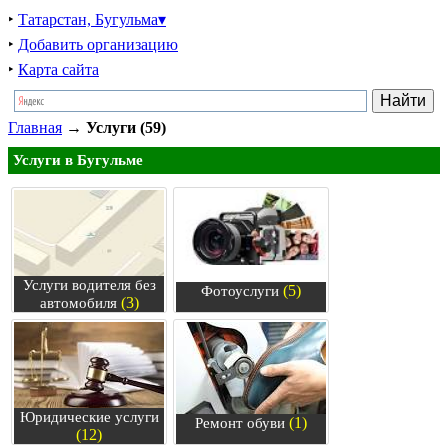
‣
Татарстан, Бугульма▾
‣
Добавить организацию
‣
Карта сайта
Главная
→
Услуги (59)
Услуги в Бугульме
Услуги водителя без
(5)
Фотоуслуги
(3)
автомобиля
Юридические услуги
(1)
Ремонт обуви
(12)