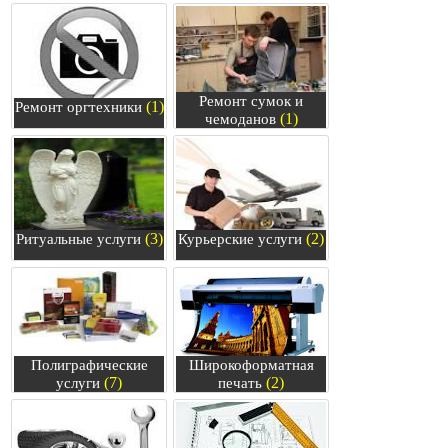
Ремонт сумок и
(1)
Ремонт оргтехники
(1)
чемоданов
(3)
(2)
Ритуальные услуги
Курьерские услуги
Полиграфические
Широкоформатная
(7)
(2)
услуги
печать