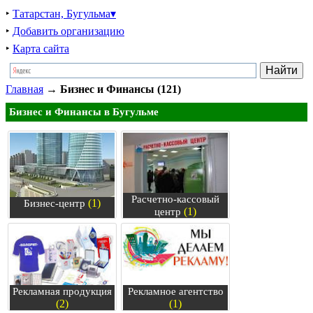
‣
Татарстан, Бугульма▾
‣
Добавить организацию
‣
Карта сайта
Главная
→
Бизнес и Финансы (121)
Бизнес и Финансы в Бугульме
Расчетно-кассовый
(1)
Бизнес-центр
(1)
центр
Рекламная продукция
Рекламное агентство
(2)
(1)