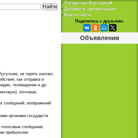
Татарстан, Бугульма▾
‣
Добавить организацию
‣
Карта сайта
‣
Поделитесь с друзьями:
Объявления
гульме, не терять контакт,
йствия, как отправка и
адио, телевидение и др.
нговую), почтовая,
ых сообщений, изображений
ими органами государств
 голосовые сообщения,
мая прибыльная