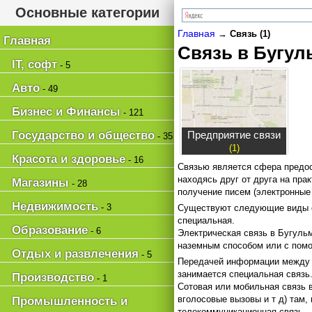
Основные категории
Главная
→
Связь (1)
Главная
Связь в Бугул
IT, софт
- 5
Авто
- 49
Бизнес и Финансы
- 121
Государство и общество
Предприятие связи
- 35
(1)
Красота и здоровье
- 16
Связью является сфера предос
находясь друг от друга на пра
Магазины
- 28
получение писем (электронные
Недвижимость
- 3
Существуют следующие виды св
специальная.
Образование
- 6
Электрическая связь в Бугуль
наземным способом или с пом
Отдых и развлечения
- 5
Передачей информации между 
занимается специальная связь
Производство
- 1
Сотовая или мобильная связь 
вголосовые вызовы и т д) там,
Промышленность и
телекоммуникационная связь.