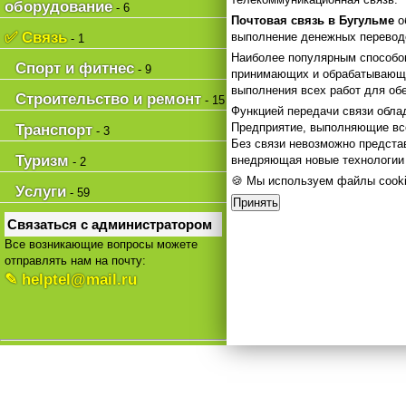
оборудование
- 6
Почтовая связь в Бугульме
о
✅ Связь
выполнение денежных перевод
- 1
Наиболее популярным способом
Спорт и фитнес
- 9
принимающих и обрабатывающи
выполнения всех работ для об
Строительство и ремонт
- 15
Функцией передачи связи обла
Предприятие, выполняющие все
Транспорт
- 3
Без связи невозможно предста
Туризм
внедряющая новые технологии
- 2
🍪 Мы используем файлы cooki
Услуги
- 59
Принять
Связаться с администратором
Все возникающие вопросы можете
отправлять нам на почту:
✎ helptel@mail.ru