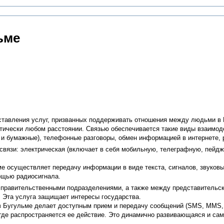
ьме
тавления услуг, призванных поддерживать отношения между людьми в Бу
ктически любом расстоянии. Связью обеспечивается такие виды взаимоде
 и бумажные), телефонные разговоры, обмен информацией в интернете, р
язи: электрическая (включает в себя мобильную, телеграфную, пейджи
ме осуществляет передачу информации в виде текста, сигналов, звуков
ощью радиосигнала.
правительственными подразделениями, а также между представительск
. Эта услуга защищает интересы государства.
в Бугульме делает доступным прием и передачу сообщений (SMS, MMS,
 где распространяется ее действие. Это динамично развивающаяся и са