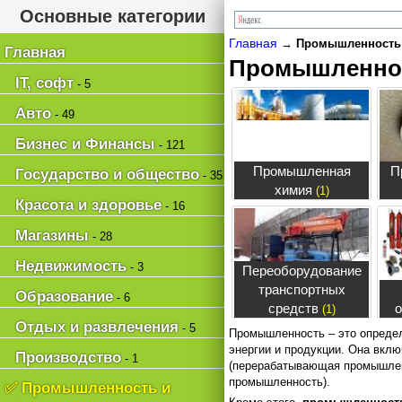
Основные категории
Главная
→
Промышленность 
Главная
Промышленнос
IT, софт
- 5
Авто
- 49
Бизнес и Финансы
- 121
Промышленная
П
Государство и общество
- 35
химия
(1)
Красота и здоровье
- 16
Магазины
- 28
Недвижимость
- 3
Переоборудование
транспортных
Образование
- 6
средств
о
(1)
Отдых и развлечения
- 5
Промышленность – это опред
энергии и продукции. Она вкл
Производство
- 1
(перерабатывающая промышленн
промышленность).
✅ Промышленность и