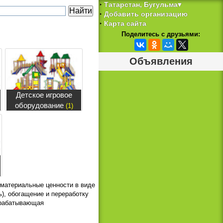
Татарстан, Бугульма▾
‣
Добавить организацию
‣
Карта сайта
‣
Поделитесь с друзьями:
Объявления
Детское игровое
оборудование
(1)
 материальные ценности в виде
), обогащение и переработку
брабатывающая