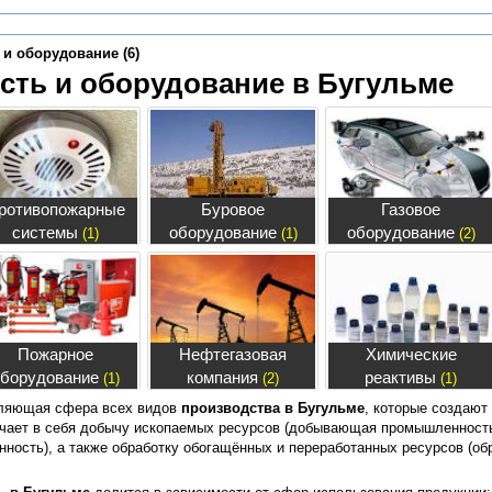
и оборудование (6)
ть и оборудование в Бугульме
ротивопожарные
Буровое
Газовое
системы
оборудование
оборудование
(1)
(1)
(2)
Пожарное
Нефтегазовая
Химические
борудование
компания
реактивы
(1)
(2)
(1)
еляющая сфера всех видов
производства в Бугульме
, которые создают
ючает в себя добычу ископаемых ресурсов (добывающая промышленность
ость), а также обработку обогащённых и переработанных ресурсов (о