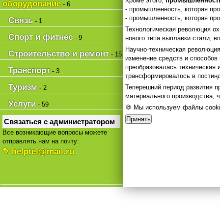
Кроме этого,
промышленность
оборудование
- 6
- промышленность, которая про
- промышленность, которая про
Связь
- 1
Технологическая революция охв
Спорт и фитнес
- 9
нового типа выплавки стали, в
Научно-техническая революция 
Строительство и ремонт
- 15
изменение средств и способов
преобразовалась техническая и
Транспорт
- 3
трансформировалось в постин
Туризм
Теперешний период развития пр
- 2
материального производства, 
Услуги
- 59
🍪 Мы используем файлы cooki
Принять
Связаться с администратором
Все возникающие вопросы можете
отправлять нам на почту:
✎ helptel@mail.ru