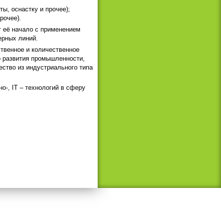
ы, оснастку и прочее);
рочее).
т её начало с применением
ерных линий.
ственное и количественное
р развития промышленности,
ество из индустриального типа
о-, IT – технологий в сферу