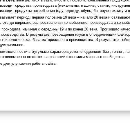
 в Бугульме
делится в зависимости от сфер использования продукции:
изводит средства производства (механизмы, машины, станки, инструмент
изводит продукты потребления (еду, одежду, обувь, бытовую технику и п
атывает период: первая половина 19 века – начало 20 века и связываю
плоть до широкого распространения конвейерного производства и конвей
проходила, начиная с середины 19 и по конец 20 века. Произошло каче
 производства. В результате превращения науки в определяющий факто
 технологическая база материального производства. В результате - общ
дустриальное.
омышленности в Бугульме характеризуется внедрением био-, генно-, нан
что несомненно скажется на развитии экономики мирового сообщества.
e для улучшения работы сайта.