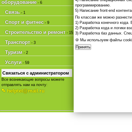
оборудование
- 6
программированию.
5) Написание front-end контен
Связь
- 1
По классам же можно разнести 
Спорт и фитнес
- 9
1) Разработка конечного кода.
2) Разработка кода и логики в
Строительство и ремонт
- 15
3) Разработка баз данных. Спец
🍪 Мы используем файлы cooki
Транспорт
- 3
Принять
Туризм
- 2
Услуги
- 59
Связаться с администратором
Все возникающие вопросы можете
отправлять нам на почту:
✎ helptel@mail.ru