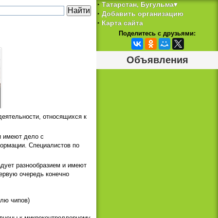
Татарстан, Бугульма▾
‣
Добавить организацию
‣
Карта сайта
‣
Поделитесь с друзьями:
Объявления
деятельности, относящихся к
и имеют дело с
ормации. Специалистов по
адует разнообразием и имеют
первую очередь конечно
елю чипов)
авнены к микроконтроллерному