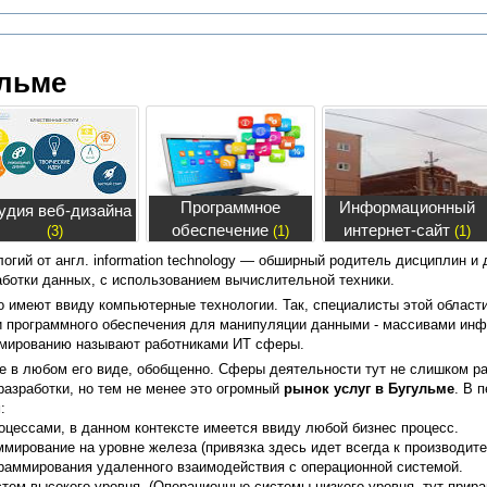
ульме
Программное
Информационный
удия веб-дизайна
обеспечение
интернет-сайт
(3)
(1)
(1)
гий от англ. information technology — обширный родитель дисциплин и 
аботки данных, с использованием вычислительной техники.
сто имеют ввиду компьютерные технологии. Так, специалисты этой област
 программного обеспечения для манипуляции данными - массивами инф
ммированию называют работниками ИТ сферы.
ие в любом его виде, обобщенно. Сферы деятельности тут не слишком р
разработки, но тем не менее это огромный
рынок услуг в Бугульме
. В 
:
оцессами, в данном контексте имеется ввиду любой бизнес процесс.
мирование на уровне железа (привязка здесь идет всегда к производит
граммирования удаленного взаимодействия с операционной системой.
стем высокого уровня. (Операционные системы низкого уровня, тут прир